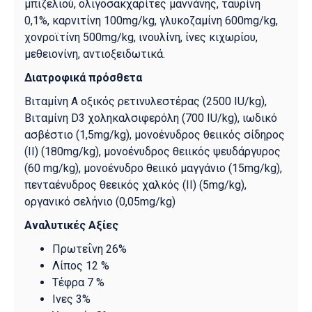
μπιζελιού, ολιγοσακχαρίτες μαννάνης, ταυρίνη
0,1%, καρνιτίνη 100mg/kg, γλυκοζαμίνη 600mg/kg,
χονροϊτίνη 500mg/kg, ινουλίνη, ίνες κιχωρίου,
μεθειονίνη, αντιοξειδωτικά.
Διατροφικά πρόσθετα
Βιταμίνη Α οξικός ρετινυλεστέρας (2500 IU/kg),
Βιταμίνη D3 χοληκαλσιφερόλη (700 IU/kg), ιωδικό
ασβέστιο (1,5mg/kg), μονοένυδρος θειικός σίδηρος
(ΙΙ) (180mg/kg), μονοένυδρος θειικός ψευδάργυρος
(60 mg/kg), μονοένυδρο θειικό μαγγάνιο (15mg/kg),
πενταένυδρος θεεικός χαλκός (ΙΙ) (5mg/kg),
οργανικό σελήνιο (0,05mg/kg)
Αναλυτικές Αξίες
Πρωτεΐνη 26%
Λίπος 12 %
Τέφρα 7 %
Ινες 3%